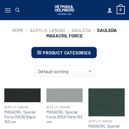
Skip
0
to
content
HOME
/
ACRYLIC CANVAS
/
SAULEDA
/
SAULEDA
MASACRIL FORCE
PRODUCT CATEGORIES
ACRYLIC CANVAS
ACRYLIC CANVAS
MASACRIL Special
MASACRIL Special
Force 20530 Black
Force 20531 Perla 153
153 cm
cm
ACRYLIC CANVAS
MASACRIL Special