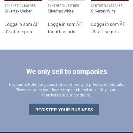
SYNTHETIC LEATHER
SYNTHETIC LEATHER
SYNTHETIC LEATHER
Silvertex Umber
Silvertex White
Silvertex Wine
Logga in som ÅF
Logga in som ÅF
Logga in som ÅF
för att se pris
för att se pris
för att se pris
We only sell to companies
Heyman & Holmberg does not sell directly to private individuals.
Please contact your local shop or chapel maker if you are
interested in our products.
REGISTER YOUR BUSINESS