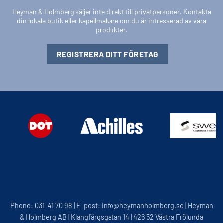
Heyman & Holmberg säljer inte direkt till privatpersoner. Kontakta
din lokala butik eller kapellmakare om du är intresserad av våra
produkter.
REGISTRERA DITT FÖRETAG
Phone: 031-41 70 98 | E-post: info@heymanholmberg.se | Heyman
& Holmberg AB | Klangfärgsgatan 14 | 426 52 Västra Frölunda