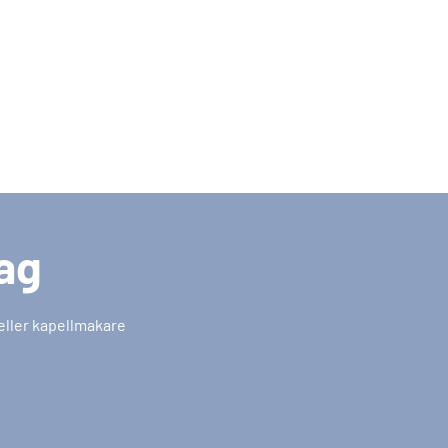
tag
 eller kapellmakare