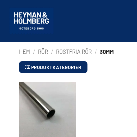
Hoppa
till
innehåll
HEM
/
RÖR
/
ROSTFRIA RÖR
/
30MM
PRODUKTKATEGORIER