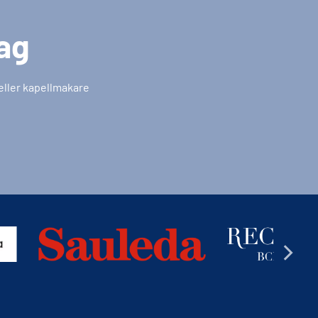
tag
 eller kapellmakare