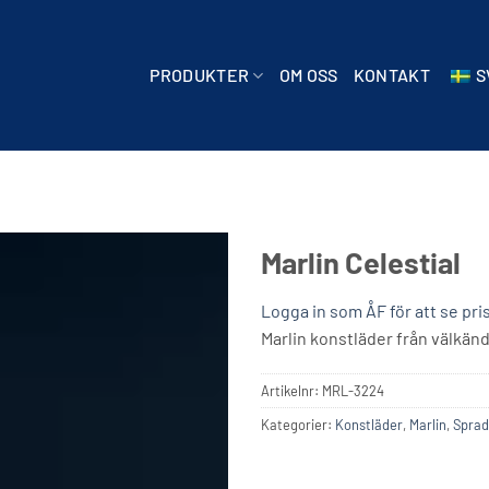
PRODUKTER
OM OSS
KONTAKT
S
Marlin Celestial
Logga in som ÅF för att se pri
Marlin konstläder från välkän
Artikelnr:
MRL-3224
Kategorier:
Konstläder
,
Marlin
,
Sprad