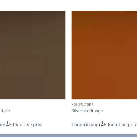
KONSTLÄDER
iitake
Silvertex Orange
m ÅF för att se pris
Logga in som ÅF för att se pris