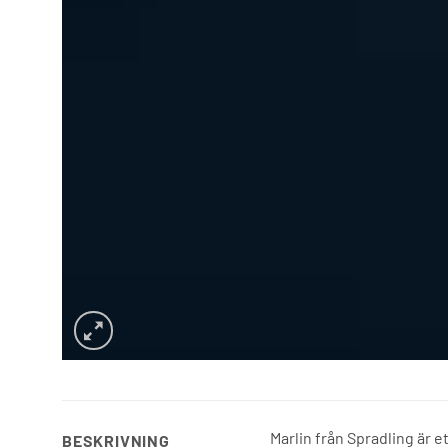
Marlin från Spradling är e
BESKRIVNING