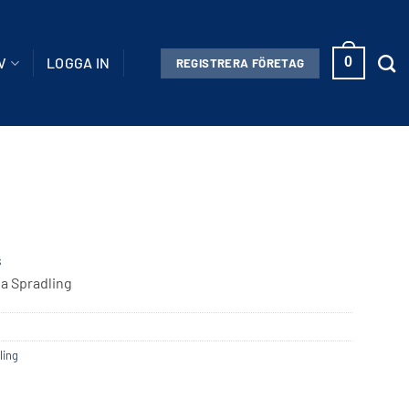
V
LOGGA IN
0
REGISTRERA FÖRETAG
s
da Spradling
ling