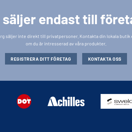
 säljer endast till före
säljer inte direkt till privatpersoner. Kontakta din lokala butik
om du är intresserad av våra produkter.
REGISTRERA DITT FÖRETAG
KONTAKTA OSS