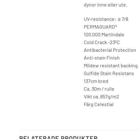
dynor inne eller ute.
UV-resistance: ≥ 7/8
PERMAGUARD®
100.000 Martindale
Cold Crack -23ºC
Antibacterial Protection
Anti-stain Finish
Mildew resistant backing
Sulfide Stain Resistans
137cm bred
Ca. 30m / rulle
Vikt ca. 657g/m2
Färg Celestial
RELATERADE PRODUKTER