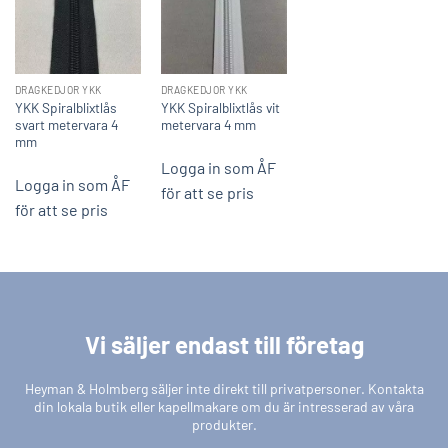
DRAGKEDJOR YKK
DRAGKEDJOR YKK
YKK Spiralblixtlås
YKK Spiralblixtlås vit
svart metervara 4
metervara 4 mm
mm
Logga in som ÅF
Logga in som ÅF
för att se pris
för att se pris
Vi säljer endast till företag
Heyman & Holmberg säljer inte direkt till privatpersoner. Kontakta
din lokala butik eller kapellmakare om du är intresserad av våra
produkter.