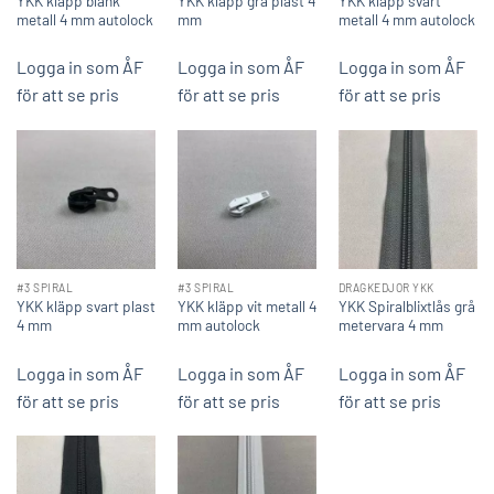
YKK kläpp blank
YKK kläpp grå plast 4
YKK kläpp svart
metall 4 mm autolock
mm
metall 4 mm autolock
Logga in som ÅF
Logga in som ÅF
Logga in som ÅF
för att se pris
för att se pris
för att se pris
#3 SPIRAL
#3 SPIRAL
DRAGKEDJOR YKK
YKK kläpp svart plast
YKK kläpp vit metall 4
YKK Spiralblixtlås grå
4 mm
mm autolock
metervara 4 mm
Logga in som ÅF
Logga in som ÅF
Logga in som ÅF
för att se pris
för att se pris
för att se pris