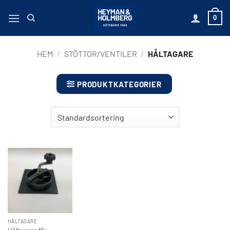
Hoppa
0
till
innehåll
HEM
/
STÖTTOR/VENTILER
/
HÅLTAGARE
PRODUKTKATEGORIER
HÅLTAGARE