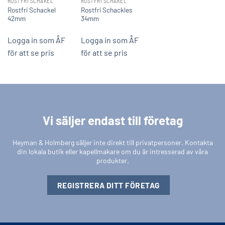
ROSTFRI SCHAKEL
ROSTFRI SCHAKEL
Rostfri Schackel
Rostfri Schackles
42mm
34mm
Logga in som ÅF
Logga in som ÅF
för att se pris
för att se pris
Vi säljer endast till företag
Heyman & Holmberg säljer inte direkt till privatpersoner. Kontakta
din lokala butik eller kapellmakare om du är intresserad av våra
produkter.
REGISTRERA DITT FÖRETAG