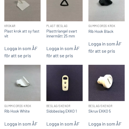
KROKAR
PLAST BESLAG
GUMMICORDS KROK
Plast krok att sy fast
Plasttriangel svart
Rib Hook Black
vit
innermått 25 mm
Logga in som ÅF
Logga in som ÅF
Logga in som ÅF
för att se pris
för att se pris
för att se pris
GUMMICORDS KROK
BESLAG/SKENOR
BESLAG/SKENOR
Rib Hook White
Sidobeslag EKKO 1
Skruv EKKO 5
Logga in som ÅF
Logga in som ÅF
Logga in som ÅF