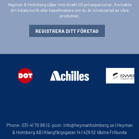
Heyman & Holmberg säljer inte direkt till privatpersoner. Kontakta
din lokala butik eller kapellmakare om du är intresserad av våra
produkter.
REGISTRERA DITT FÖRETAG
Phone: 031-41 70 98 | E-post: info@heymanholmberg.se | Heyman
& Holmberg AB | Klangfärgsgatan 14 | 426 52 Västra Frölunda