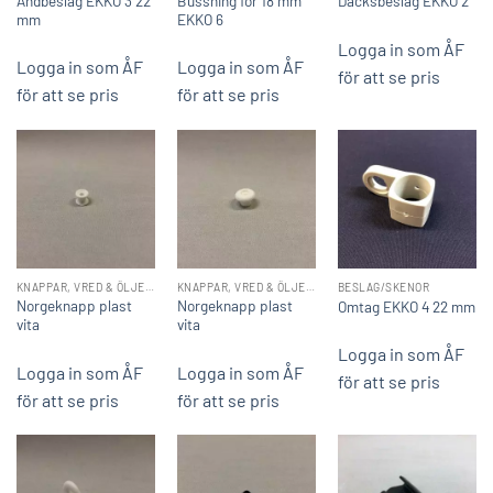
Ändbeslag EKKO 3 22
Bussning för 18 mm
Däcksbeslag EKKO 2
mm
EKKO 6
Logga in som ÅF
Logga in som ÅF
Logga in som ÅF
för att se pris
för att se pris
för att se pris
KNAPPAR, VRED & ÖLJETTER
KNAPPAR, VRED & ÖLJETTER
BESLAG/SKENOR
Norgeknapp plast
Norgeknapp plast
Omtag EKKO 4 22 mm
vita
vita
Logga in som ÅF
Logga in som ÅF
Logga in som ÅF
för att se pris
för att se pris
för att se pris