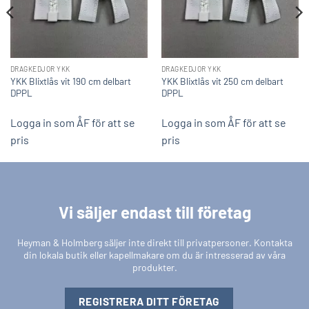
DRAGKEDJOR YKK
DRAGKEDJOR YKK
YKK Blixtlås vit 190 cm delbart
YKK Blixtlås vit 250 cm delbart
DPPL
DPPL
Logga in som ÅF för att se
Logga in som ÅF för att se
pris
pris
Vi säljer endast till företag
Heyman & Holmberg säljer inte direkt till privatpersoner. Kontakta
din lokala butik eller kapellmakare om du är intresserad av våra
produkter.
REGISTRERA DITT FÖRETAG