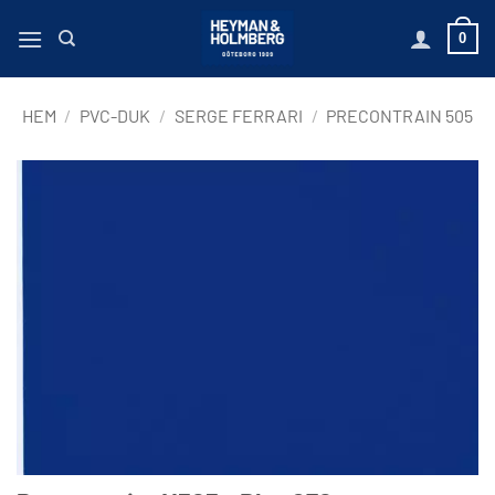
Hoppa
0
till
innehåll
HEM
/
PVC-DUK
/
SERGE FERRARI
/
PRECONTRAIN 505