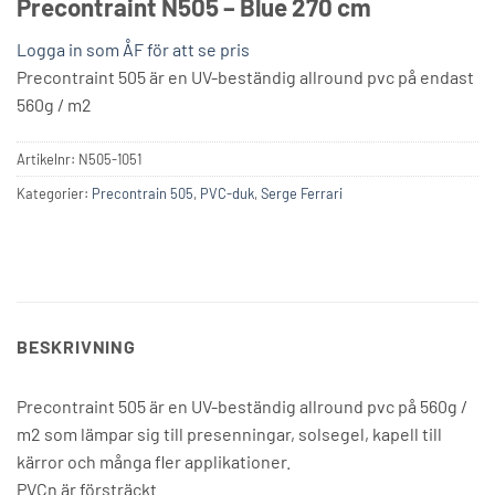
Precontraint N505 – Blue 270 cm
Logga in som ÅF för att se pris
Precontraint 505 är en UV-beständig allround pvc på endast
560g / m2
Artikelnr:
N505-1051
Kategorier:
Precontrain 505
,
PVC-duk
,
Serge Ferrari
BESKRIVNING
Precontraint 505 är en UV-beständig allround pvc på 560g /
m2 som lämpar sig till presenningar, solsegel, kapell till
kärror och många fler applikationer.
PVCn är försträckt.