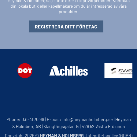
Heyman & Holmberg säljer inte direkt till privatpersoner. Kontakta
din lokala butik eller kapellmakare om du är intresserad av våra
produkter.
REGISTRERA DITT FÖRETAG
Phone: 031-41 70 98 | E-post: info@heymanholmberg.se | Heyman
& Holmberg AB | Klangfärgsgatan 14 | 426 52 Västra Frölunda
Copyright 2026 ©
HEYMAN & HOLMBERG
|
Integritetspolicy (GDPR)